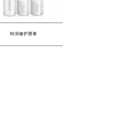
特润修护唇膏