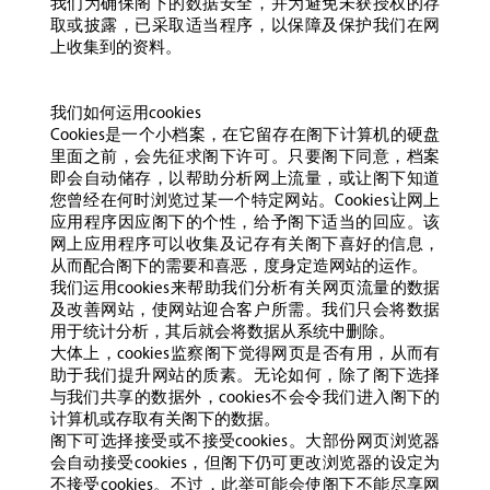
我们为确保阁下的数据安全，并为避免未获授权的存
取或披露，已采取适当程序，以保障及保护我们在网
上收集到的资料。
我们如何运用cookies
Cookies是一个小档案，在它留存在阁下计算机的硬盘
里面之前，会先征求阁下许可。只要阁下同意，档案
即会自动储存，以帮助分析网上流量，或让阁下知道
您曾经在何时浏览过某一个特定网站。Cookies让网上
应用程序因应阁下的个性，给予阁下适当的回应。该
网上应用程序可以收集及记存有关阁下喜好的信息，
从而配合阁下的需要和喜恶，度身定造网站的运作。
我们运用cookies来帮助我们分析有关网页流量的数据
及改善网站，使网站迎合客户所需。我们只会将数据
用于统计分析，其后就会将数据从系统中删除。
大体上，cookies监察阁下觉得网页是否有用，从而有
助于我们提升网站的质素。无论如何，除了阁下选择
与我们共享的数据外，cookies不会令我们进入阁下的
计算机或存取有关阁下的数据。
阁下可选择接受或不接受cookies。大部份网页浏览器
会自动接受cookies，但阁下仍可更改浏览器的设定为
不接受cookies。不过，此举可能会使阁下不能尽享网