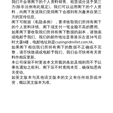
我们不会将阁下的个人资料销售、租赁或分送予第三
方(除非法例有此规定)。我们可以运用阁下的个人资
料，向阁下发送我们觉得阁下会感到有兴趣来自第三
方的宣传信息。
阁下可根据《私隐条例》，要求收取我们所持有阁下
的个人资料详情。阁下须支付一笔金额不高的费用。
如果阁下要收取我们所持有阁下数据的副本，请致函
或电邮予我们。我们的邮件地址是香港乐古道38号启
时大厦6楼，电邮地址则是
cs@ingridmillet.com.hk
。
如果阁下相信我们所持有阁下的数据不正确或不完
整，请尽快致函或电邮予我们。我们会尽快将有关资
料作相应更新。
本公司保留不时更改本文所载的条款及细则而不予以
事先通知之权利。阁下应不时查阅本页，确保知悉有
关变动。
如英文版本与其他语文版本的文义有任何歧异或冲
突，概以英文版本为准。